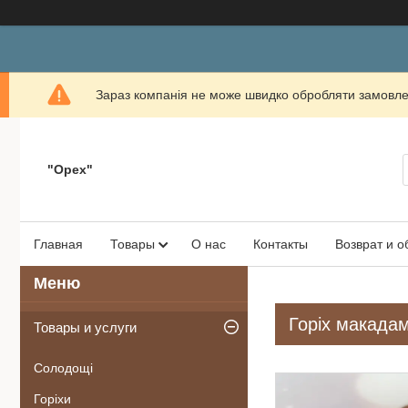
Зараз компанія не може швидко обробляти замовлен
"Орех"
Главная
Товары
О нас
Контакты
Возврат и 
Горіх макадам
Товары и услуги
Солодощі
Горіхи