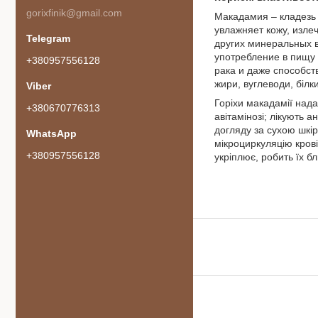
gorixfinik@gmail.com
Макадамия – кладезь 
увлажняет кожу, изле
других минеральных в
употребление в пищу 
+380957556128
рака и даже способств
жири, вуглеводи, білки
Горіхи макадамії нада
+380670776313
авітамінозі; лікують 
догляду за сухою шкі
мікроциркуляцію крові
+380957556128
укріплює, робить їх б