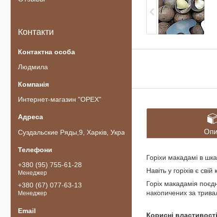
Контакти
Людмила
Интернет-магазин "ОРЕХ"
Опи
Суздальские Ряды,9, Харків, Україна
Горіхи макадамі в шка
+380 (95) 755-61-28
Навіть у горіхів є сві
Менеджер
Горіх макадамія поєдн
+380 (67) 077-63-13
накопичених за трива
Менеджер
Корисні властивост