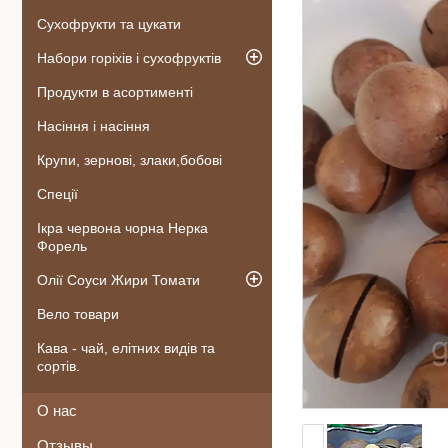
Сухофрукти та цукати
Набори горіхів і сухофруктів
Продукти в асортименті
Насіння і насіння
Крупи, зернові, злаки,бобові
Спеції
Ікра червона чорна Нерка
Форель
Олії Соуси Жири Томати
Вело товари
Кава - чай, елітних видів та
сортів.
О нас
Отзывы