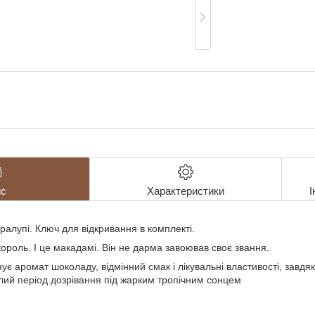
с
Характеристики
І
ралупі. Ключ для відкривання в комплекті.
й король. І це макадамі. Він не дарма завоював своє звання.
ує аромат шоколаду, відмінний смак і лікувальні властивості, завдяк
лий період дозрівання під жарким тропічним сонцем
і