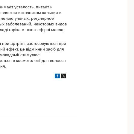
имает усталость, питает и
является источником кальция и
мнению ученых, регулярное
х заболеваний, некоторых видов
аді горіха є також ефірні масла,
і при артриті; застосовуються при
ий ефект, це відмінний засіб для
 макадамії стимулює
ується в косметології для волосся
ння.