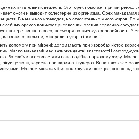
ценных питательных веществ. Этот орех помогает при мигренях, сн
чивает ожоги и выводит холестерин из организма. Орех макадамия 
еществ. В нем мало углеводов, но относительно много жиров. По 
целебных орехов понижает риск возникновения сердечно-сосудисты
ует потере лишнего веса, несмотря на высокую калорийность. У скл
, клітковина, вітаміни, мінерали, цукор, вітаміни.
ють допомогу при мігрені; допомагають при хворобах кісток; корисн
ангіну. Масло макадамії має антиоксидантні властивості і омолоджуюч
рою. За своїми властивостями воно подібно норковому жиру. Масло
, лікує целюліт, корисно при варикозі і купероз. Воно також застосов
лискучими. Маслом макадамії можна лікувати опіки різного походже