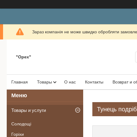
Зараз компанія не може швидко обробляти замовлен
"Орех"
Главная
Товары
О нас
Контакты
Возврат и 
Тунець подріб
Товары и услуги
Солодощі
Горіхи