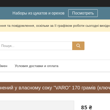
Наборы из цукатов и орехов
Посмотреть
ня та повідомлення, оскільки за її графіком роботи сьогодні вихі
обмен
Условия доставки и оплата
нений у власному соку "VARO" 170 грамів (ключ
85 ₴