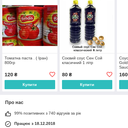
Томатна паста . ( Іран)
Соєвий соус Сен Сой
Соус
800гр
класичний 1 літр
Gold
Sauc
120
80
160
₴
₴
Купити
Купити
Про нас
99% позитивних з 740 відгуків за рік
Працює з 18.12.2018