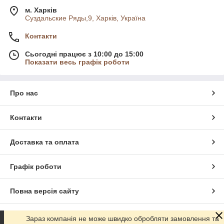
м. Харків
Суздальские Ряды,9, Харків, Україна
Контакти
Сьогодні працює з 10:00 до 15:00
Показати весь графік роботи
Про нас
Контакти
Доставка та оплата
Графік роботи
Повна версія сайту
Сайт створено на маркетплейсі
Prom.ua
Зараз компанія не може швидко обробляти замовлення та