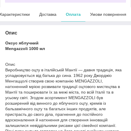
Характеристики
Доставка
Оплата
Умови повернення
Опис
Оксус яблучний
Mengazzoli 1000 мл
Опис
Виробництво оцту в італійській Мантії — давня традиція, яка
успадковується від батька до сина. 1962 року Джорджіо
Менгаццолі створив свою компанію MENGAZZOLI,
натхненний мрією розвивати традиції оцтового мистецтва в
Мантії та поширювати їх за межі міста, по всій Італії та в
усьому світі. Згодом асортимент MENGAZZOLI був
розширений від винного до яблучного оцту, кремів із
бальзамічного оцту та багатьох інших продуктів, але
пристрасть до свого діла, прагнення до постійного
вдосконалення й натхнення для створення інновацій
залишилися невіддільними рисами цієї сімейної компанії.
Різні типи оцту та заправки на його основі знайшли широке