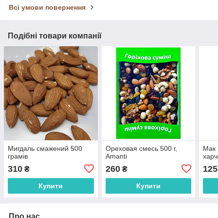
Всі умови повернення
Подібні товари компанії
Мигдаль смажений 500
Ореховая смесь 500 г,
Мак 
грамів
Amanti
харч
310
260
125
₴
₴
Купити
Купити
Про нас