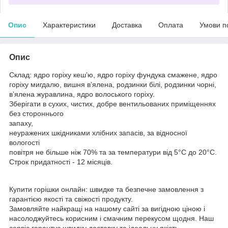
Опис
Характеристики
Доставка
Оплата
Умови п
Опис
Склад: ядро горіху кешʼю, ядро горіху фундука смажене, ядро
горіху мигдалю, вишня вʼялена, родзинки білі, родзинки чорні,
вʼялена журавлина, ядро волоського горіху.
Зберігати в сухих, чистих, добре вентильованих приміщеннях
без стороннього
запаху,
неуражених шкідниками хлібних запасів, за відносної
вологості
повітря не більше ніж 70% та за температури від 5°С до 20°С.
Строк придатності - 12 місяців.
Купити горішки онлайн: швидке та безпечне замовлення з
гарантією якості та свіжості продукту.
Замовляйте найкращі на нашому сайті за вигідною ціною і
насолоджуйтесь корисним і смачним перекусом щодня. Наш
сервіс гарантує швидку доставку та ідеальну якість