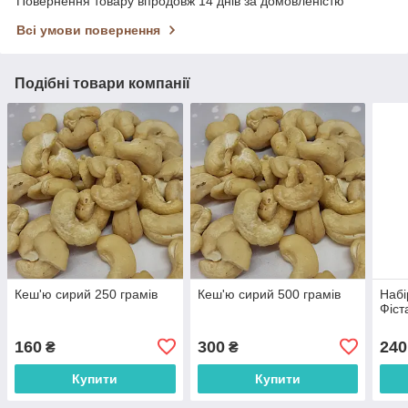
Повернення товару впродовж 14 днів за домовленістю
Всі умови повернення
Подібні товари компанії
Кеш'ю сирий 250 грамів
Кеш'ю сирий 500 грамів
Набі
Фіст
160
300
240
₴
₴
Купити
Купити