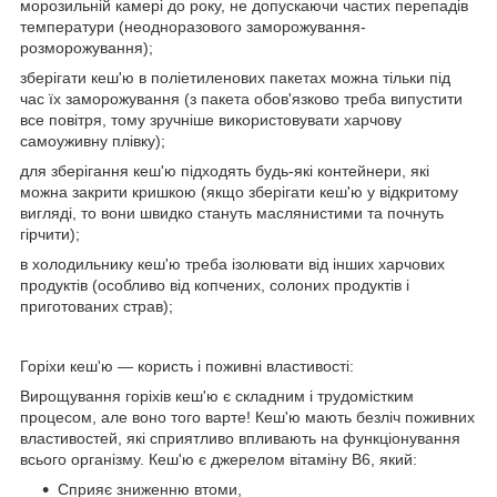
морозильній камері до року, не допускаючи частих перепадів
температури (неодноразового заморожування-
розморожування);
зберігати кеш'ю в поліетиленових пакетах можна тільки під
час їх заморожування (з пакета обов'язково треба випустити
все повітря, тому зручніше використовувати харчову
самоуживну плівку);
для зберігання кеш'ю підходять будь-які контейнери, які
можна закрити кришкою (якщо зберігати кеш'ю у відкритому
вигляді, то вони швидко стануть маслянистими та почнуть
гірчити);
в холодильнику кеш'ю треба ізолювати від інших харчових
продуктів (особливо від копчених, солоних продуктів і
приготованих страв);
Горіхи кеш'ю — користь і поживні властивості:
Вирощування горіхів кеш'ю є складним і трудомістким
процесом, але воно того варте! Кеш'ю мають безліч поживних
властивостей, які сприятливо впливають на функціонування
всього організму. Кеш'ю є джерелом вітаміну В6, який:
Сприяє зниженню втоми,