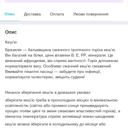
Опис
Доставка
Оплата
Умови повернення
Опис
Кеш'ю.
Бразилія — батьківщина смачного тропічного горіха кеш'ю.
Він багатий на білки, цінні вітаміни В, Е, РР; мінерали. Це
визнаний афродизіак, він сприяє вагітності. Горіх допомагає
нормалізувати вагу. Особливо смачний кеш'ю смажений.
Вживайте пікантні ласощі — забудете про інфекції,
нормалізуєте холестерин, зміцніть судини!
Нюанси зберігання кеш'ю в домашніх умовах:
зберігати кеш'ю треба в прохолодних місцях із мінімальною
освітленістю (світло або промені сонця пришвидшують
процес появи цвілі та зміни смакових властивостей горіхів), а
кімнатна температура сприяє активізації комах-шкодників;
кеш'ю можна зберігати в холодильнику до місяця або