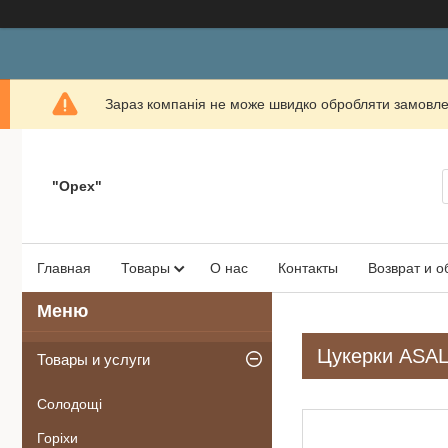
Зараз компанія не може швидко обробляти замовлен
"Орех"
Главная
Товары
О нас
Контакты
Возврат и 
Цукерки ASAL 
Товары и услуги
Солодощі
Горіхи