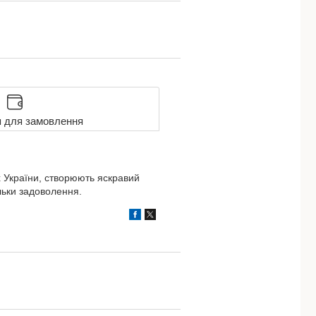
я для замовлення
х України, створюють яскравий
льки задоволення.