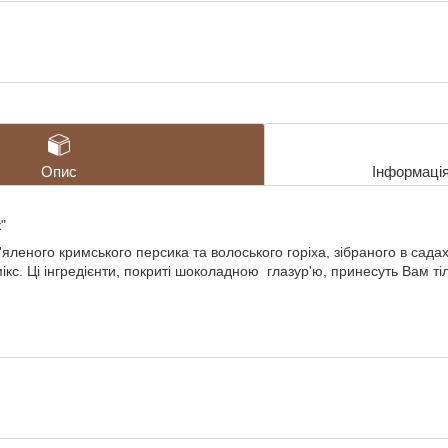
Опис
Інформаці
"
'яленого кримського персика та волоського горіха, зібраного в сада
кс. Ці інгредієнти, покриті шоколадною глазур'ю, принесуть Вам ті