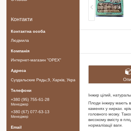
Контакти
Людмила
Интернет-магазин "ОРЕХ"
Опи
Суздальские Ряды,9, Харків, Україна
Інжир цілий, натураль
+380 (95) 755-61-28
Плоди інжиру мають в
Менеджер
каменях у нирках. крі
+380 (67) 077-63-13
головного мозку. Так
Менеджер
високому вмісту в пло
нормалізації ваги.