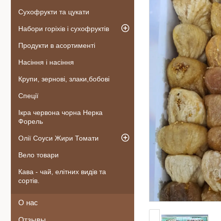
Сухофрукти та цукати
Набори горіхів і сухофруктів
Продукти в асортименті
Насіння і насіння
Крупи, зернові, злаки,бобові
Спеції
Ікра червона чорна Нерка
Форель
Олії Соуси Жири Томати
Вело товари
Кава - чай, елітних видів та
сортів.
О нас
Отзывы