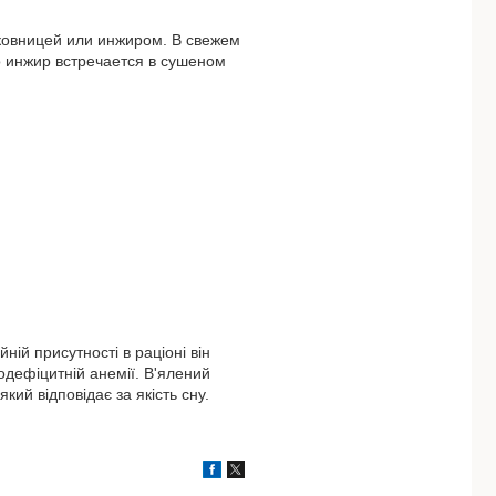
ковницей или инжиром. В свежем
о инжир встречается в сушеном
ній присутності в раціоні він
одефіцитній анемії. В'ялений
кий відповідає за якість сну.