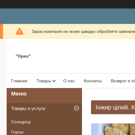
Зараз компанія не може швидко обробляти замовлен
"Орех"
Главная
Товары
О нас
Контакты
Возврат и 
Інжир цілий. 
Товары и услуги
Солодощі
Горіхи