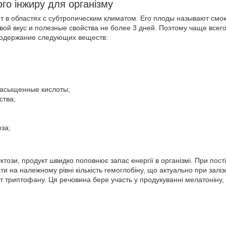
ого інжиру для організму
т в областях с субтропическим климатом. Его плоды называют смо
вой вкус и полезные свойства не более 3 дней. Поэтому чаще всег
 содержание следующих веществ:
асыщенные кислоты;
ства;
за;
ктози, продукт швидко поповнює запас енергії в організмі. При постій
и на належному рівні кількість гемоглобіну, що актуально при заліз
ст триптофану. Ця речовина бере участь у продукуванні мелатоніну, я