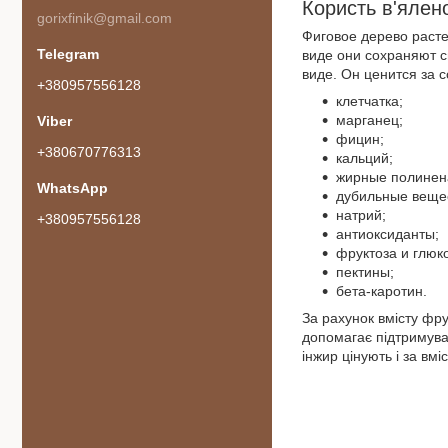
Користь в'ялен
gorixfinik@gmail.com
Фиговое дерево расте
виде они сохраняют с
виде. Он ценится за
+380957556128
клетчатка;
марганец;
фицин;
+380670776313
кальций;
жирные полинен
дубильные веще
натрий;
+380957556128
антиоксиданты;
фруктоза и глюко
пектины;
бета-каротин.
За рахунок вмісту фру
допомагає підтримуват
інжир цінують і за вмі