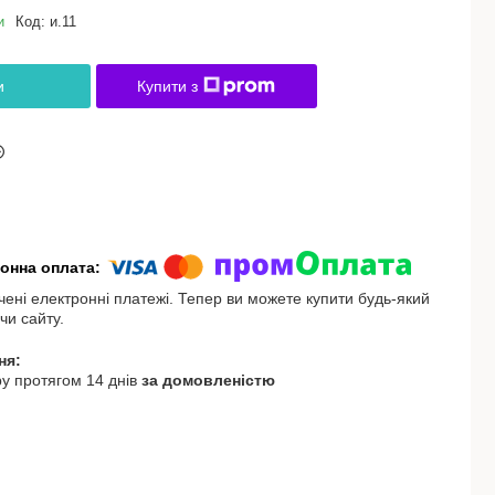
и
Код:
и.11
и
Купити з
чені електронні платежі. Тепер ви можете купити будь-який
чи сайту.
у протягом 14 днів
за домовленістю