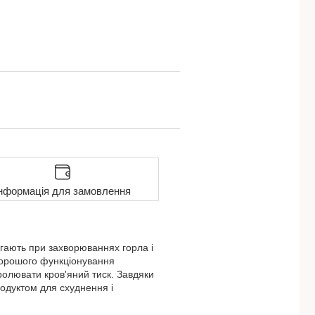
нформація для замовлення
агають при захворюваннях горла і
 хорошого функціонування
ролювати кров'яний тиск. Завдяки
родуктом для схуднення і