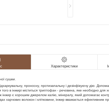
с
Характеристики
І
ної сушки.
ідхаркувальну, проносну, протизапальну і дезінфікуючу дію. Допом
м того в інжирі міститься триптофан - речовина, яке необхідно для
ож інжир є хорошим джерелом калію, мінералу, який допомагає конт
дах харчових волокон і клітковини, інжир вважається ефективним п